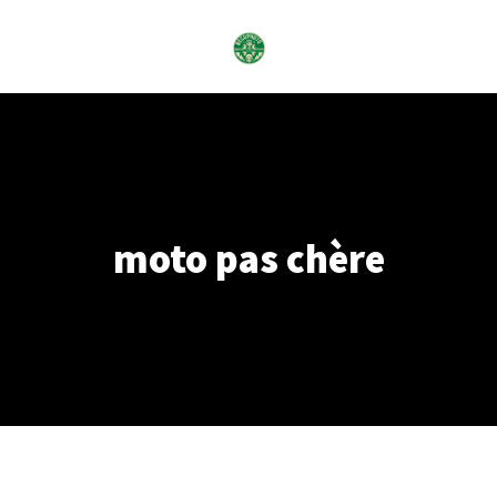
Skip
to
content
moto pas chère