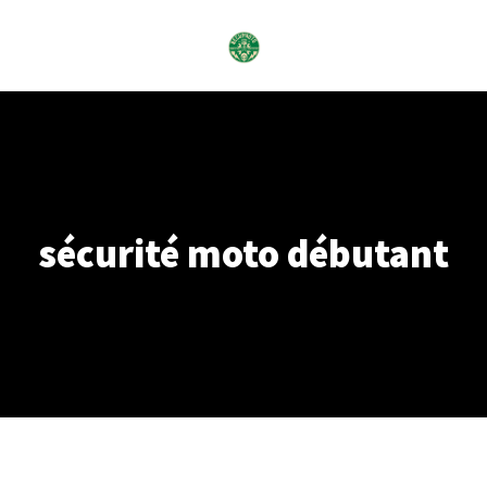
Skip
to
content
sécurité moto débutant