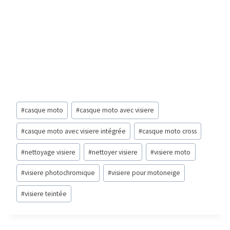
Post
#
casque moto
#
casque moto avec visiere
Tags:
#
casque moto avec visiere intégrée
#
casque moto cross
#
nettoyage visiere
#
nettoyer visiere
#
visiere moto
#
visiere photochromique
#
visiere pour motoneige
#
visiere teintée